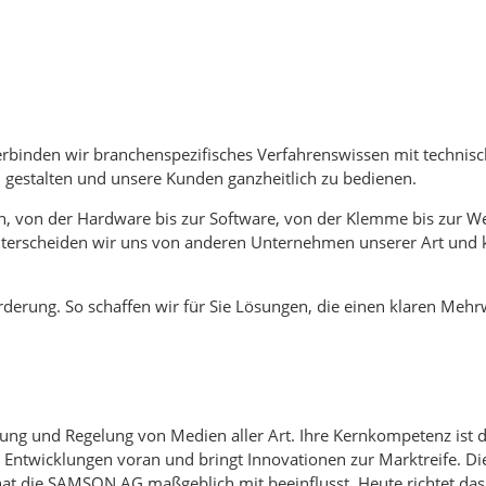
binden wir branchenspezifisches Verfahrenswissen mit technis
 gestalten und unsere Kunden ganzheitlich zu bedienen.
 von der Hardware bis zur Software, von der Klemme bis zur Web
 unterscheiden wir uns von anderen Unternehmen unserer Art und 
orderung. So schaffen wir für Sie Lösungen, die einen klaren M
g und Regelung von Medien aller Art. Ihre Kernkompetenz ist die
 Entwicklungen voran und bringt Innovationen zur Marktreife. Die 
hat die SAMSON AG maßgeblich mit beeinflusst. Heute richtet d